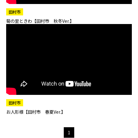
田村市
菊の里ときわ【田村市 秋冬Ver.】
田村市
お人形様【田村市 春夏Ver.】
1