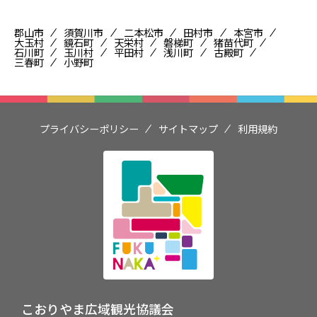
郡山市
須賀川市
二本松市
田村市
本宮市
大玉村
鏡石町
天栄村
磐梯町
猪苗代町
石川町
玉川村
平田村
浅川町
古殿町
三春町
小野町
プライバシーポリシー
サイトマップ
利用規約
こおりやま広域観光協議会