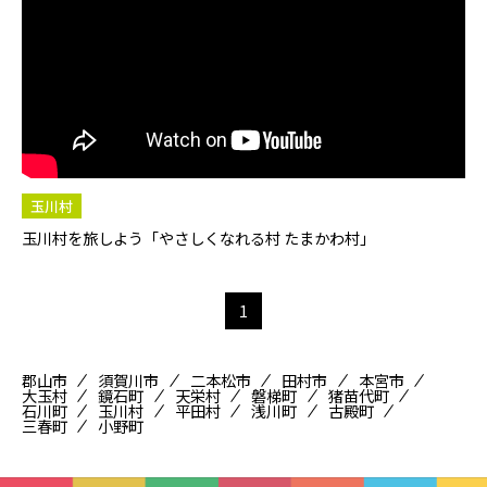
玉川村
玉川村を旅しよう「やさしくなれる村 たまかわ村」
1
郡山市
須賀川市
二本松市
田村市
本宮市
大玉村
鏡石町
天栄村
磐梯町
猪苗代町
石川町
玉川村
平田村
浅川町
古殿町
三春町
小野町