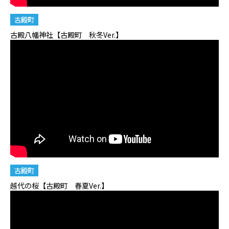
古殿町
古殿八幡神社【古殿町 秋冬Ver.】
古殿町
越代の桜【古殿町 春夏Ver.】