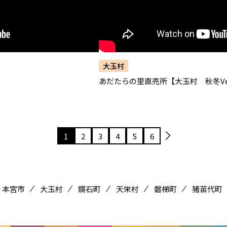
大玉村
あだたらの里直売所【大玉村 秋冬Ve
1
2
3
4
5
6
本宮市
大玉村
鏡石町
天栄村
磐梯町
猪苗代町