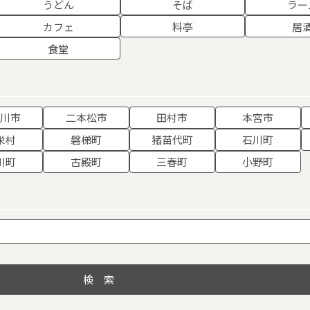
うどん
そば
ラー
カフェ
料亭
居
食堂
賀川市
二本松市
田村市
本宮市
栄村
磐梯町
猪苗代町
石川町
川町
古殿町
三春町
小野町
検索