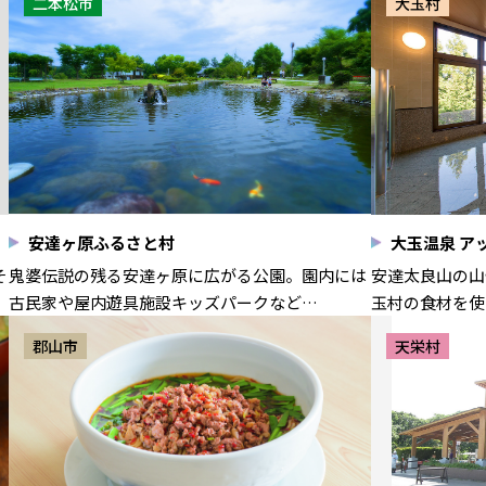
二本松市
大玉村
安達ヶ原ふるさと村
大玉温泉 ア
そ
鬼婆伝説の残る安達ヶ原に広がる公園。園内には
安達太良山の山
古民家や屋内遊具施設キッズパークなど…
玉村の食材を使
郡山市
天栄村