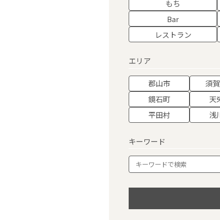
もち
Bar
レストラン
エリア
郡山市
須
鏡石町
天
平田村
浅
キーワード