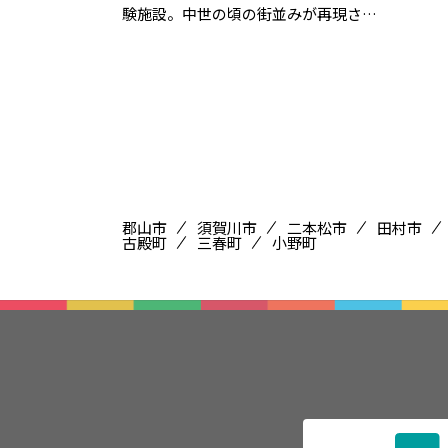
験施設。中世の頃の街並みが再現さ…
郡山市
須賀川市
二本松市
田村市
古殿町
三春町
小野町