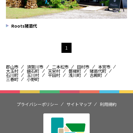
Roots猪苗代
1
郡山市
須賀川市
二本松市
田村市
本宮市
大玉村
鏡石町
天栄村
磐梯町
猪苗代町
石川町
玉川村
平田村
浅川町
古殿町
三春町
小野町
プライバシーポリシー
サイトマップ
利用規約